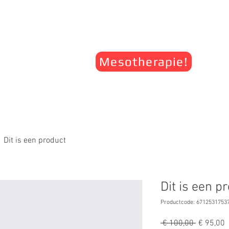
Home
Over mij
Prijslijst
Galler
Mesotherapie!
Remt haaruitval en stimuleert haargroei!
Dit is een product
Dit is een p
Productcode: 6712531753
Normale
V
 € 100,00 
€ 95,00