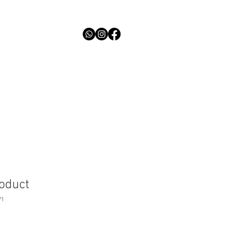
y
Contact
Tel: 06 44 34 22 28
roduct
71
erkoopprijs